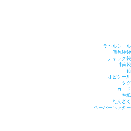
ラベルシール
個包装袋
チャック袋
封筒袋
箱
オビシール
タグ
カード
巻紙
たんざく
ペーパーヘッダー