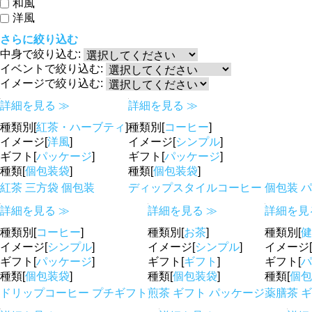
和風
洋風
さらに絞り込む
中身で絞り込む:
イベントで絞り込む:
イメージで絞り込む:
詳細を見る ≫
詳細を見る ≫
種類別[
紅茶・ハーブティ
]
種類別[
コーヒー
]
イメージ[
洋風
]
イメージ[
シンプル
]
ギフト[
パッケージ
]
ギフト[
パッケージ
]
種類[
個包装袋
]
種類[
個包装袋
]
紅茶 三方袋 個包装
ディップスタイルコーヒー 個包装 
詳細を見る ≫
詳細を見る ≫
詳細を見
種類別[
コーヒー
]
種類別[
お茶
]
種類別[
健
イメージ[
シンプル
]
イメージ[
シンプル
]
イメージ[
ギフト[
パッケージ
]
ギフト[
ギフト
]
ギフト[
パ
種類[
個包装袋
]
種類[
個包装袋
]
種類[
個包
ドリップコーヒー プチギフト
煎茶 ギフト パッケージ
薬膳茶 