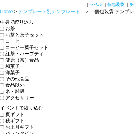
｜
ラベル
｜
個包装袋
｜
チ
Home
>
テンプレート別テンプレート
＞ 個包装袋 テンプレ
中身で絞り込む
お茶
お茶と菓子セット
コーヒー
コーヒー菓子セット
紅茶・ハーブティ
健康（茶）食品
和菓子
洋菓子
その他食品
食品以外
米・雑穀
アクセサリー
イベントで絞り込む
夏ギフト
秋ギフト
お正月ギフト
バレンタイン