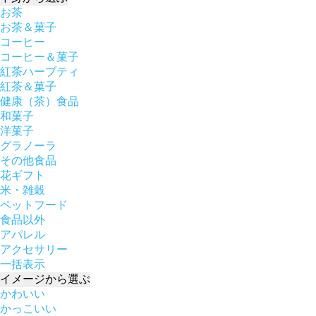
お茶
お茶＆菓子
コーヒー
コーヒー＆菓子
紅茶ハーブティ
紅茶＆菓子
健康（茶）食品
和菓子
洋菓子
グラノーラ
その他食品
花ギフト
米・雑穀
ペットフード
食品以外
アパレル
アクセサリー
一括表示
イメージ
から選ぶ
かわいい
かっこいい