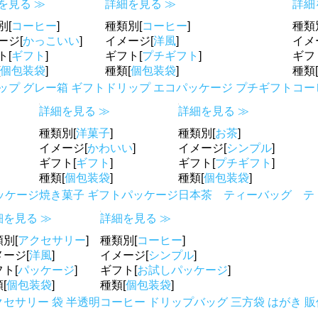
を見る ≫
詳細を見る ≫
詳細
別[
コーヒー
]
種類別[
コーヒー
]
種類
ージ[
かっこいい
]
イメージ[
洋風
]
イメ
ト[
ギフト
]
ギフト[
プチギフト
]
ギフ
個包装袋
]
種類[
個包装袋
]
種類[
ップ グレー箱 ギフト
ドリップ エコパッケージ プチギフト
コー
詳細を見る ≫
詳細を見る ≫
種類別[
洋菓子
]
種類別[
お茶
]
イメージ[
かわいい
]
イメージ[
シンプル
]
ギフト[
ギフト
]
ギフト[
プチギフト
]
種類[
個包装袋
]
種類[
個包装袋
]
ッケージ
焼き菓子 ギフトパッケージ
日本茶 ティーバッグ テ
細を見る ≫
詳細を見る ≫
別[
アクセサリー
]
種類別[
コーヒー
]
メージ[
洋風
]
イメージ[
シンプル
]
ト[
パッケージ
]
ギフト[
お試しパッケージ
]
[
個包装袋
]
種類[
個包装袋
]
クセサリー 袋 半透明
コーヒー ドリップバッグ 三方袋 はがき 