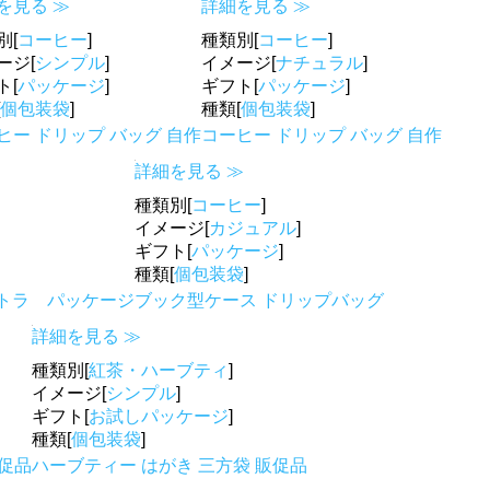
を見る ≫
詳細を見る ≫
別[
コーヒー
]
種類別[
コーヒー
]
ージ[
シンプル
]
イメージ[
ナチュラル
]
ト[
パッケージ
]
ギフト[
パッケージ
]
個包装袋
]
種類[
個包装袋
]
ヒー ドリップ バッグ 自作
コーヒー ドリップ バッグ 自作
詳細を見る ≫
種類別[
コーヒー
]
イメージ[
カジュアル
]
ギフト[
パッケージ
]
種類[
個包装袋
]
トラ パッケージ
ブック型ケース ドリップバッグ
詳細を見る ≫
種類別[
紅茶・ハーブティ
]
イメージ[
シンプル
]
ギフト[
お試しパッケージ
]
種類[
個包装袋
]
販促品
ハーブティー はがき 三方袋 販促品