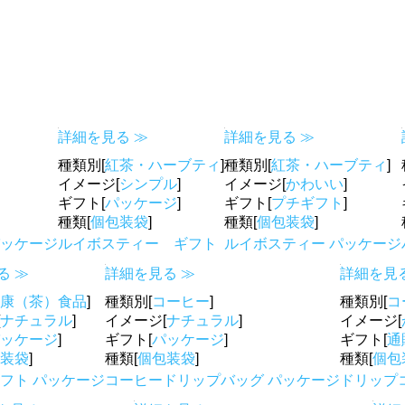
詳細を見る ≫
詳細を見る ≫
種類別[
紅茶・ハーブティ
]
種類別[
紅茶・ハーブティ
]
イメージ[
シンプル
]
イメージ[
かわいい
]
ギフト[
パッケージ
]
ギフト[
プチギフト
]
種類[
個包装袋
]
種類[
個包装袋
]
パッケージ
ルイボスティー ギフト
ルイボスティー パッケージ
る ≫
詳細を見る ≫
詳細を見る
康（茶）食品
]
種類別[
コーヒー
]
種類別[
コ
ナチュラル
]
イメージ[
ナチュラル
]
イメージ[
ッケージ
]
ギフト[
パッケージ
]
ギフト[
通
装袋
]
種類[
個包装袋
]
種類[
個包
ギフト パッケージ
コーヒードリップバッグ パッケージ
ドリップコ