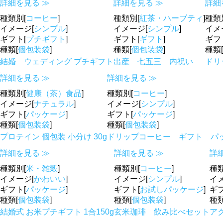
詳細を見る ≫
詳細を見る ≫
詳細
種類別[
コーヒー
]
種類別[
紅茶・ハーブティ
]
種類
イメージ[
シンプル
]
イメージ[
シンプル
]
イメ
ギフト[
プチギフト
]
ギフト[
ギフト
]
ギフ
種類[
個包装袋
]
種類[
個包装袋
]
種類[
結婚 ウェディング プチギフト
出産 七五三 内祝い
ドリ
詳細を見る ≫
詳細を見る ≫
種類別[
健康（茶）食品
]
種類別[
コーヒー
]
イメージ[
ナチュラル
]
イメージ[
シンプル
]
ギフト[
パッケージ
]
ギフト[
パッケージ
]
種類[
個包装袋
]
種類[
個包装袋
]
プロテイン 個包装 小分け 30g
ドリップコーヒー ギフト パ
詳細を見る ≫
詳細を見る ≫
詳
種類別[
米・雑穀
]
種類別[
コーヒー
]
種類
イメージ[
かわいい
]
イメージ[
シンプル
]
イ
ギフト[
パッケージ
]
ギフト[
お試しパッケージ
]
ギフ
種類[
個包装袋
]
種類[
個包装袋
]
種類
結婚式 お米プチギフト 1合150g
玄米珈琲 飲み比べセット
ア